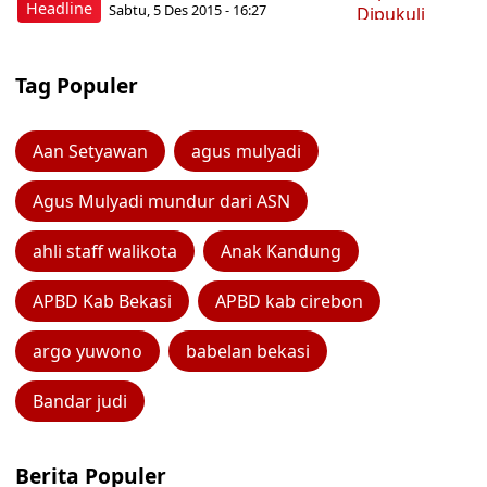
Headline
Sabtu, 5 Des 2015 - 16:27
Tag Populer
Aan Setyawan
agus mulyadi
Agus Mulyadi mundur dari ASN
ahli staff walikota
Anak Kandung
APBD Kab Bekasi
APBD kab cirebon
argo yuwono
babelan bekasi
Bandar judi
Berita Populer