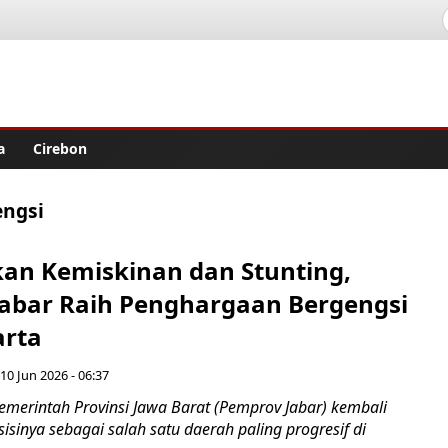
lisher
a
Cirebon
engsi
kan Kemiskinan dan Stunting,
abar Raih Penghargaan Bergengsi
arta
10 Jun 2026 - 06:37
erintah Provinsi Jawa Barat (Pemprov Jabar) kembali
inya sebagai salah satu daerah paling progresif di