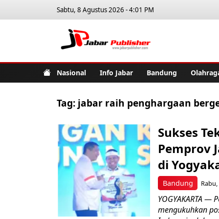
Sabtu, 8 Agustus 2026 - 4:01 PM
Jabar Pub
Nasional
Info Jabar
Bandung
Olahrag
Tag:
jabar raih penghargaan berg
Sukses Te
Pemprov J
di Yogyak
Bandung
Rabu, 
YOGYAKARTA — Pem
mengukuhkan posis