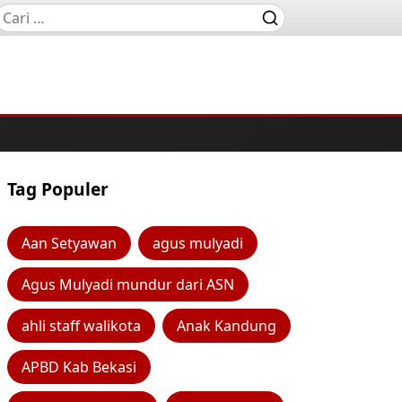
Tag Populer
Aan Setyawan
agus mulyadi
Agus Mulyadi mundur dari ASN
ahli staff walikota
Anak Kandung
APBD Kab Bekasi