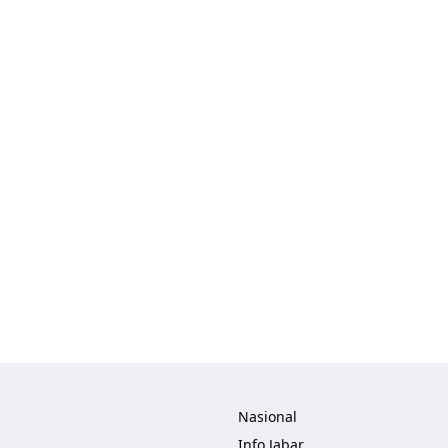
lisher
Nasional
Info Jabar