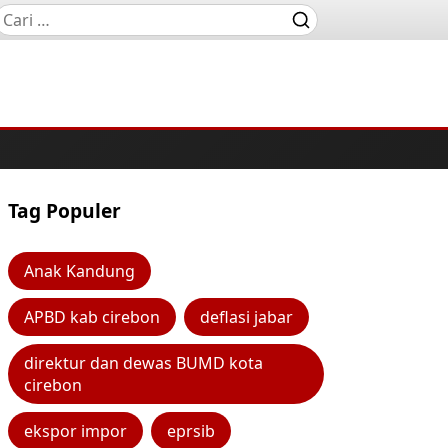
Tag Populer
Anak Kandung
APBD kab cirebon
deflasi jabar
direktur dan dewas BUMD kota
cirebon
ekspor impor
eprsib