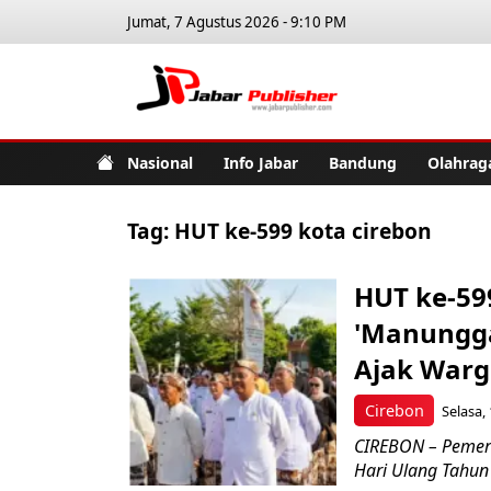
Jumat, 7 Agustus 2026 - 9:10 PM
Jabar Pub
Nasional
Info Jabar
Bandung
Olahrag
Tag:
HUT ke-599 kota cirebon
HUT ke-59
'Manungga
Ajak Warg
Cirebon
Selasa,
CIREBON – Pemeri
Hari Ulang Tahun 