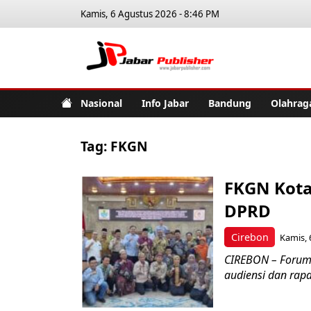
Kamis, 6 Agustus 2026 - 8:46 PM
Jabar Pub
Nasional
Info Jabar
Bandung
Olahrag
Tag:
FKGN
FKGN Kota
DPRD
Cirebon
Kamis, 
CIREBON – Forum 
audiensi dan rap