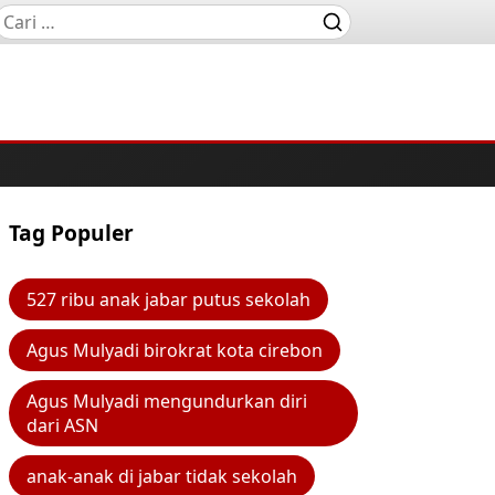
Tag Populer
527 ribu anak jabar putus sekolah
Agus Mulyadi birokrat kota cirebon
Agus Mulyadi mengundurkan diri
dari ASN
anak-anak di jabar tidak sekolah