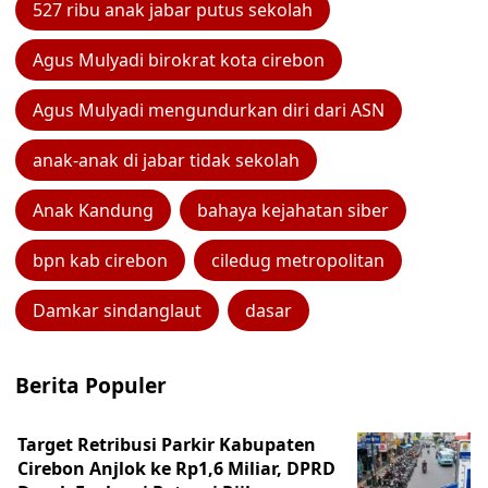
527 ribu anak jabar putus sekolah
Agus Mulyadi birokrat kota cirebon
Agus Mulyadi mengundurkan diri dari ASN
anak-anak di jabar tidak sekolah
Anak Kandung
bahaya kejahatan siber
bpn kab cirebon
ciledug metropolitan
Damkar sindanglaut
dasar
Berita Populer
Target Retribusi Parkir Kabupaten
Cirebon Anjlok ke Rp1,6 Miliar, DPRD