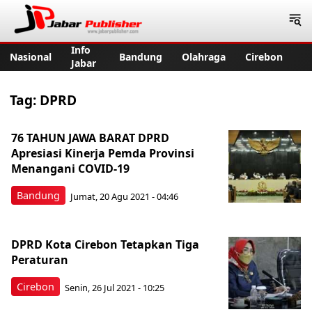
Jabar Publisher
Info
Nasional
Bandung
Olahraga
Cirebon
Jabar
Tag:
DPRD
76 TAHUN JAWA BARAT DPRD
Apresiasi Kinerja Pemda Provinsi
Menangani COVID-19
Bandung
Jumat, 20 Agu 2021 - 04:46
DPRD Kota Cirebon Tetapkan Tiga
Peraturan
Cirebon
Senin, 26 Jul 2021 - 10:25