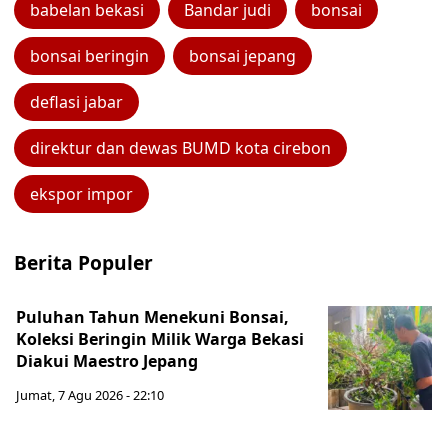
babelan bekasi
Bandar judi
bonsai
bonsai beringin
bonsai jepang
deflasi jabar
direktur dan dewas BUMD kota cirebon
ekspor impor
Berita Populer
Puluhan Tahun Menekuni Bonsai,
Koleksi Beringin Milik Warga Bekasi
Diakui Maestro Jepang
Jumat, 7 Agu 2026 - 22:10