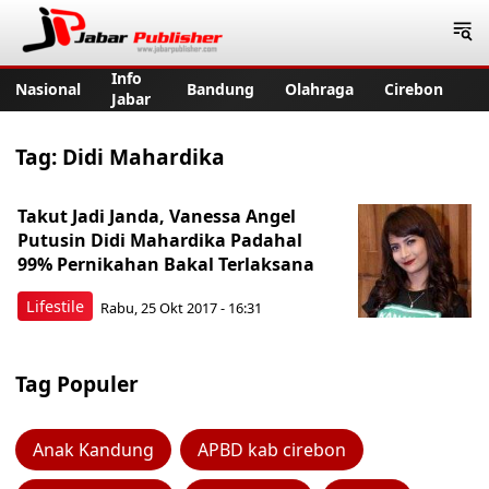
Jabar Publisher
Info
Nasional
Bandung
Olahraga
Cirebon
Jabar
Tag:
Didi Mahardika
Takut Jadi Janda, Vanessa Angel
Putusin Didi Mahardika Padahal
99% Pernikahan Bakal Terlaksana
Lifestile
Rabu, 25 Okt 2017 - 16:31
Tag Populer
Anak Kandung
APBD kab cirebon