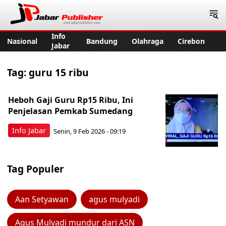
Jabar Publisher
Info
Nasional
Bandung
Olahraga
Cirebon
Jabar
Tag:
guru 15 ribu
Heboh Gaji Guru Rp15 Ribu, Ini
Penjelasan Pemkab Sumedang
Info Jabar
Senin, 9 Feb 2026 - 09:19
Tag Populer
Aan Setyawan
agus mulyadi
Agus Mulyadi mundur dari ASN