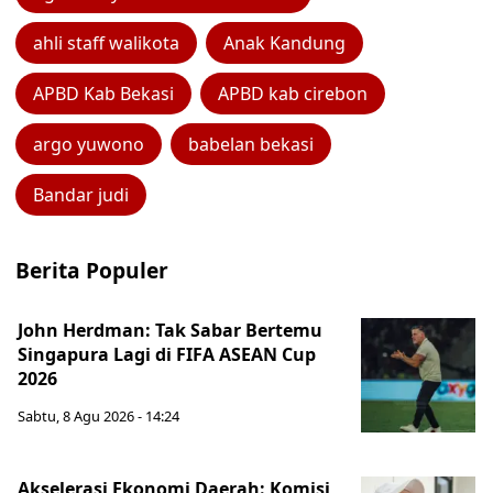
ahli staff walikota
Anak Kandung
APBD Kab Bekasi
APBD kab cirebon
argo yuwono
babelan bekasi
Bandar judi
Berita Populer
John Herdman: Tak Sabar Bertemu
Singapura Lagi di FIFA ASEAN Cup
2026
Sabtu, 8 Agu 2026 - 14:24
Akselerasi Ekonomi Daerah: Komisi