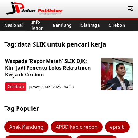
Jabar Publisher
Info
Nasional
Bandung
Olahraga
Cirebon
Jabar
Tag:
data SLIK untuk pencari kerja
Waspada 'Rapor Merah' SLIK OJK:
Kini Jadi Penentu Lolos Rekrutmen
Kerja di Cirebon
Cirebon
Jumat, 1 Mei 2026 - 14:53
Tag Populer
Anak Kandung
APBD kab cirebon
eprsib