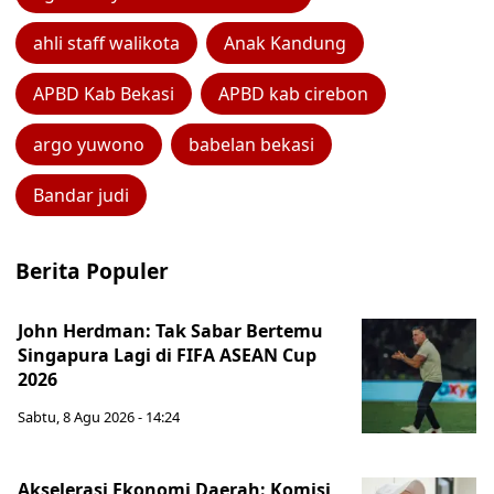
ahli staff walikota
Anak Kandung
APBD Kab Bekasi
APBD kab cirebon
argo yuwono
babelan bekasi
Bandar judi
Berita Populer
John Herdman: Tak Sabar Bertemu
Singapura Lagi di FIFA ASEAN Cup
2026
Sabtu, 8 Agu 2026 - 14:24
Akselerasi Ekonomi Daerah: Komisi