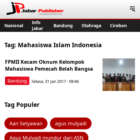
Jabar Publisher
Info
Nasional
Bandung
Olahraga
Cirebon
Jabar
Tag:
Mahasiswa Islam Indonesia
FPMII Kecam Oknum Kelompok
Mahasiswa Pemecah Belah Bangsa
Bandung
Selasa, 31 Jan 2017 - 08:46
Tag Populer
Aan Setyawan
agus mulyadi
Agus Mulyadi mundur dari ASN