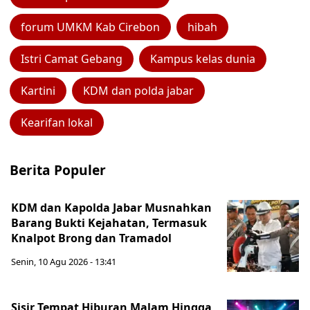
forum UMKM Kab Cirebon
hibah
Istri Camat Gebang
Kampus kelas dunia
Kartini
KDM dan polda jabar
Kearifan lokal
Berita Populer
KDM dan Kapolda Jabar Musnahkan
Barang Bukti Kejahatan, Termasuk
Knalpot Brong dan Tramadol
Senin, 10 Agu 2026 - 13:41
Sisir Tempat Hiburan Malam Hingga