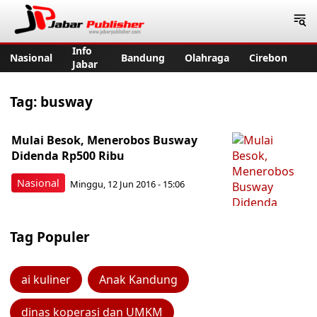
Jabar Publisher
Info
Nasional
Bandung
Olahraga
Cirebon
Jabar
Tag:
busway
Mulai Besok, Menerobos Busway
Didenda Rp500 Ribu
Nasional
Minggu, 12 Jun 2016 - 15:06
Tag Populer
ai kuliner
Anak Kandung
dinas koperasi dan UMKM