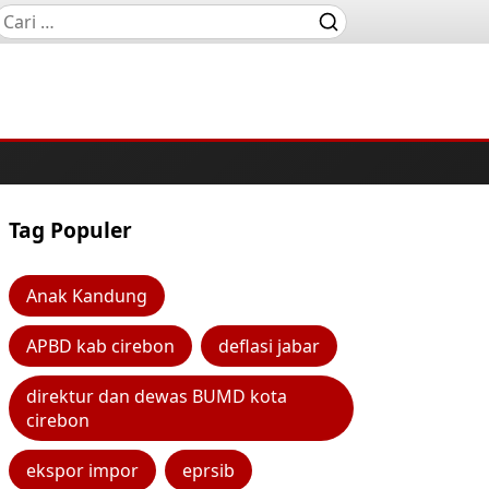
Tag Populer
Anak Kandung
APBD kab cirebon
deflasi jabar
direktur dan dewas BUMD kota
cirebon
ekspor impor
eprsib