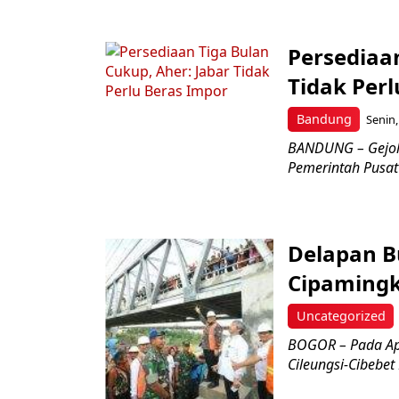
Persediaan
Tidak Per
Bandung
Senin,
BANDUNG – Gejola
Pemerintah Pusat
Delapan B
Cipamingk
Uncategorized
BOGOR – Pada Apr
Cileungsi-Cibebet