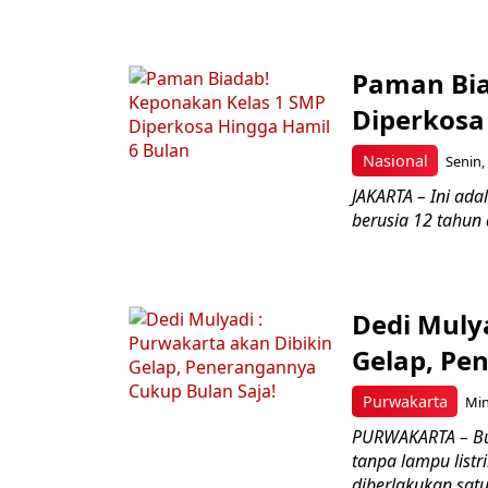
Paman Bia
Diperkosa
Nasional
Senin,
JAKARTA – Ini ad
berusia 12 tahun 
Dedi Muly
Gelap, Pe
Purwakarta
Min
PURWAKARTA – Bu
tanpa lampu list
diberlakukan satu.