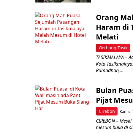
Orang Mah
Haram di 
Melati
Gerbang Tasik
TASIKMALAYA – Ad
Kota Tasikmalaya
Ramadhan,...
Bulan Puas
Pijat Mes
Cirebon
Kamis, 
CIREBON – Meski b
mesum buka di sia