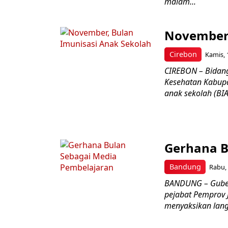
malam...
November,
Cirebon
Kamis, 
CIREBON – Bidang
Kesehatan Kabupa
anak sekolah (BIAS
Gerhana B
Bandung
Rabu, 
BANDUNG – Guber
pejabat Pemprov 
menyaksikan lang