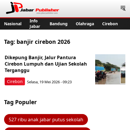
Jabar Publisher
Info
Nasional
Bandung
Olahraga
Cirebon
Jabar
Tag:
banjir cirebon 2026
Dikepung Banjir, Jalur Pantura
Cirebon Lumpuh dan Ujian Sekolah
Terganggu
Cirebon
Selasa, 19 Mei 2026 - 09:23
Tag Populer
527 ribu anak jabar putus sekolah