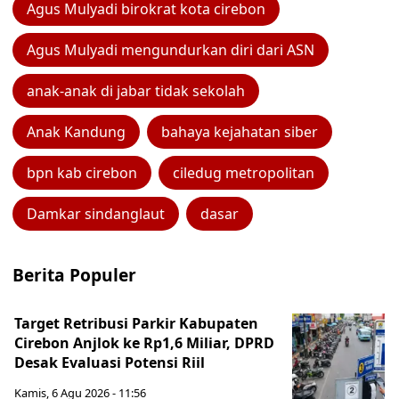
Agus Mulyadi birokrat kota cirebon
Agus Mulyadi mengundurkan diri dari ASN
anak-anak di jabar tidak sekolah
Anak Kandung
bahaya kejahatan siber
bpn kab cirebon
ciledug metropolitan
Damkar sindanglaut
dasar
Berita Populer
Target Retribusi Parkir Kabupaten
Cirebon Anjlok ke Rp1,6 Miliar, DPRD
Desak Evaluasi Potensi Riil
Kamis, 6 Agu 2026 - 11:56