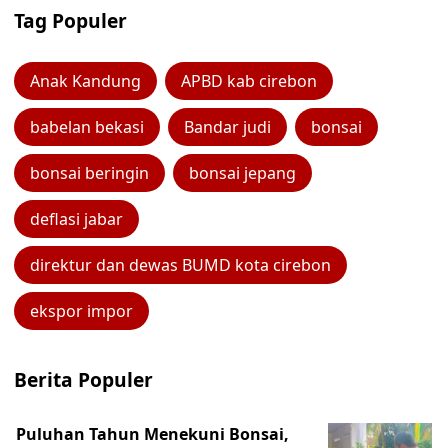
Tag Populer
Anak Kandung
APBD kab cirebon
babelan bekasi
Bandar judi
bonsai
bonsai beringin
bonsai jepang
deflasi jabar
direktur dan dewas BUMD kota cirebon
ekspor impor
Berita Populer
Puluhan Tahun Menekuni Bonsai,