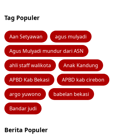
Tag Populer
Aan Setyawan
agus mulyadi
Agus Mulyadi mundur dari ASN
ahli staff walikota
Anak Kandung
APBD Kab Bekasi
APBD kab cirebon
argo yuwono
babelan bekasi
Bandar judi
Berita Populer